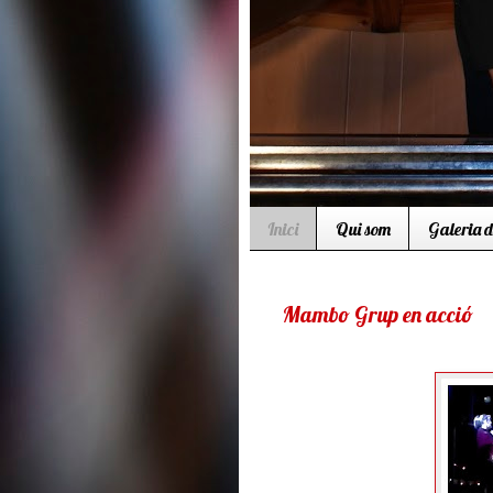
Inici
Qui som
Galeria d
Mambo Grup en acció