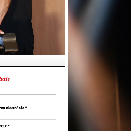
tacte
m
eu electrònic
*
atge
*