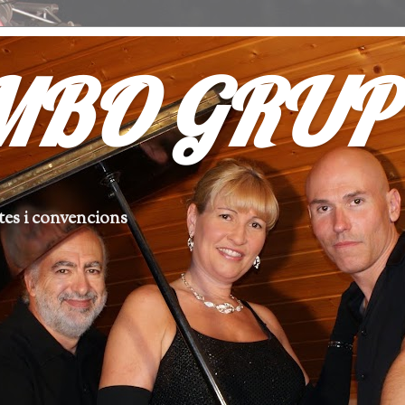
BO GRUP
stes i convencions