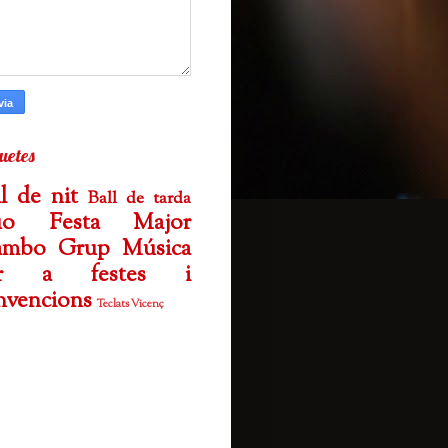
uetes
ll de nit
Ball de tarda
uo
Festa Major
mbo Grup
Música
er a festes i
nvencions
Teclats Vicenç