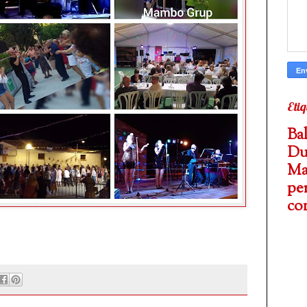
Etiq
Ba
D
Ma
p
co