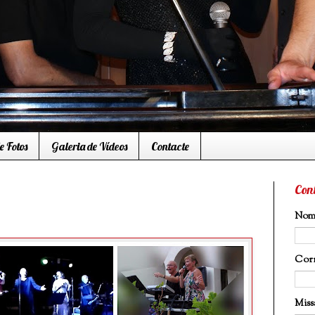
e Fotos
Galeria de Vídeos
Contacte
Con
No
Corr
Miss