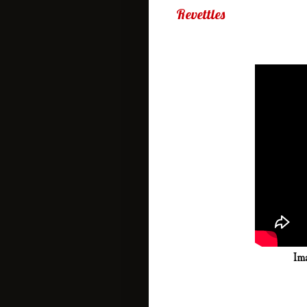
Revettles
Imatges de la 